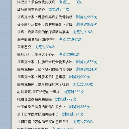
·
浏览过1113次
淋巴癌：最会伪装的疾病
·
浏览过944次
缓解癌痛重拾信心
·
浏览过993次
癌痛克专家：乳腺癌疼痛多为骨转移
·
浏览过968次
提高癌症治愈率，缓解癌痛刻不容缓
·
浏览过916次
癌痛：晚期癌痛的治疗误区与事实
·
浏览过1047次
脑肿瘤患者放疗如何护理
·
浏览过804次
宫颈恶变
·
浏览过961次
癌症治疗，哀莫大于心死
·
浏览过872次
癌痛克专家，防肠癌含钙食物要多吃
·
浏览过824次
癌痛克独家：如何鉴别胃癌与胃溃疡
·
浏览过909次
癌痛克专家：乳腺术后注意事项
·
浏览过803次
癌痛克独家：隐形癌症的六个征兆
·
浏览过863次
心理康复-癌症治疗的一道坎
·
浏览过772次
吃甜食太多易患胰腺癌
·
浏览过836次
全民健身日健身活动你知多少？
·
浏览过694次
男子自学医术照顾患癌妻子
·
浏览过700次
世博团捐10万救助牙买加患癌乐手