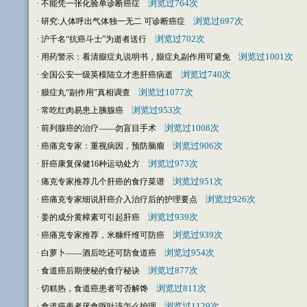
·
浏览过764次
不能凭一张化验单诊断癌症
·
浏览过697次
研究:人体呼出气体独一无二 可诊断癌症
·
浏览过702次
沪千名“抗癌斗士”为逝者送行
·
浏览过1001次
用药警示：看清臌症丸说明书，臌症丸副作用可避免
·
浏览过740次
全国公安一级英模陆立才患肝癌病逝
·
浏览过1077次
臌症丸“副作用”真相调查
·
浏览过953次
常吃红肉易患上胰腺癌
·
浏览过1008次
前列腺癌的治疗——勿盲目手术
·
浏览过906次
癌痛克专家：重视病因，预防脑瘤
·
浏览过973次
肝癌康复保健16种运动处方
·
浏览过951次
痛克专家推荐几个肝癌的食疗菜谱
·
浏览过926次
癌痛克专家细说肝癌介入治疗后的护理要点
·
浏览过939次
姜的成分黄樟素可引起肝癌
·
浏览过939次
癌痛克专家推荐，米糠纤维可防癌
·
浏览过954次
白萝卜——酒后吃还可防食道癌
·
浏览过877次
食道癌后期便秘的食疗秘诀
·
浏览过811次
切糕热，食道癌患者可否解馋
·
浏览过1129次
食道癌患者厌食呕吐该怎么护理