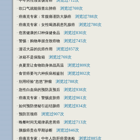
·
浏览过712次
中年男性须警惕肾癌
·
浏览过769次
吹口气就能筛查出肺癌
·
浏览过788次
癌痛克专家：常腹痛谨防大肠癌
·
浏览过780次
癌痛克专家：女性喝酒易患乳腺癌
·
浏览过830次
危害健康的12种保健食品
·
浏览过745次
警惕：购物单据含致癌物
·
浏览过857次
漫话大蒜的抗癌作用
·
浏览过769次
冰箱不是保险箱
·
浏览过809次
炎夏里让食物助身体战高温
·
浏览过802次
食管癌要与六种疾病相鉴别
·
浏览过788次
别用经验“忽悠”肿瘤
·
浏览过938次
急性白血病的预防及预后
·
浏览过961次
癌痛克专家：警惕皮肤癌
·
浏览过834次
如何预防便秘引起结肠癌
·
浏览过907次
预防宫颈癌
·
浏览过713次
晚餐时间无规律易患胃癌
·
浏览过846次
胰腺癌贵在早期诊断
·
浏览过885次
癌痛克专家：中年人防肝癌需体检