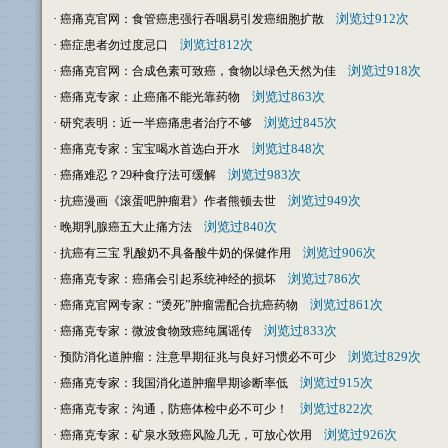
·
浏览过912次
癌痛克官网：食管癌患强行吞咽易引发癌细胞扩散
·
浏览过812次
癌症患者勿过度忌口
·
浏览过918次
癌痛克官网：合成色素可致癌，食物以绿色天然为佳
·
浏览过863次
癌痛克专家：止癌痛不能光靠药物
·
浏览过845次
研究表明：近一半癌痛患者治疗不够
·
浏览过848次
癌痛克专家：宝宝喝水首选白开水
·
浏览过983次
癌痛难忍？29种食疗法可缓解
·
浏览过949次
抗癌漫画《滚蛋吧肿瘤君》作者熊顿去世
·
浏览过840次
晚期乳腺癌五大止痛方法
·
浏览过906次
抗癌有三宝 乳酸奶不具备酸牛奶的保健作用
·
浏览过786次
癌痛克专家：癌痛会引起系统神经的损坏
·
浏览过861次
癌痛克官网专家：“烫死”肿瘤需配合抗癌药物
·
浏览过833次
癌痛克专家：微波食物致癌纯属谣传
·
浏览过829次
预防消化道肿瘤：注意早期征兆与良好习惯必不可少
·
浏览过915次
癌痛克专家：我国消化道肿瘤早期诊断率低
·
浏览过822次
癌痛克专家：沟通，防癌体检中必不可少！
·
浏览过926次
癌痛克专家：矿泉水致癌风险几无，可放心饮用