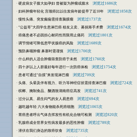
·
浏览过1686次
硬皮病女子腹大如孕妇 曾被疑为肿瘤或腹水
·
浏览过1858次
妇科肿瘤年轻化 宫颈癌比以往发病年龄提早了近10年
·
浏览过1737次
慢性头痛、突发癫痫需排查脑膜瘤
·
浏览过1674次
“公益哥”大四学生患淋巴癌 校友义卖、募捐筹手术费
·
浏览过1801次
癌痛患者不必因担心耐药性而限用止痛药
·
浏览过1689次
调节情绪可降低患甲状腺癌的风险
·
浏览过1700次
预防鼻咽肿瘤 鼻塞时需谨慎
·
浏览过1760次
什么样的人适合肿瘤筛查防癌于未然
·
浏览过1754次
四十岁以上人群最好每年进行一次防癌体检
·
浏览过709次
患者可通过“自摸”来发现淋巴瘤
·
浏览过724次
头痛、头晕及伴有视力、听力等神经症状需排查淋巴瘤
·
浏览过741次
槟榔、腌制食品、酗酒致湖南癌症高发
·
浏览过694次
过分认真、易生闷气的女人易患癌
·
浏览过1065次
越吃越年轻 六大食物能杀死癌细胞
·
浏览过820次
胃癌患者呼出气体含挥发性有机化合物可检测
·
浏览过789次
乳腺癌成全世界女性病发最多的恶性肿瘤
·
浏览过735次
潜伏在我们身边的致癌饮食