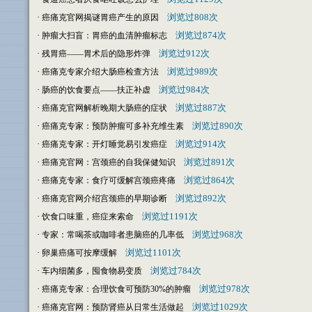
·
浏览过808次
癌痛克官网揭谜胃癌产生的原因
·
浏览过874次
肿瘤大扫盲：胃癌的血清肿瘤标志
·
浏览过912次
残胃癌——胃术后的隐形炸弹
·
浏览过989次
癌痛克专家介绍大肠癌检查方法
·
浏览过984次
肠癌的饮食要点——扶正补虚
·
浏览过887次
癌痛克官网解析晚期大肠癌的症状
·
浏览过890次
癌痛克专家：预防肿瘤可多补充维生素
·
浏览过914次
癌痛克专家：开灯睡觉易引发癌症
·
浏览过891次
癌痛克官网：宫颈癌的自我保健知识
·
浏览过864次
癌痛克专家：食疗可缓解宫颈癌疼痛
·
浏览过892次
癌痛克官网介绍宫颈癌的早期诊断
·
浏览过1191次
饮食口味重，癌症来索命
·
浏览过968次
专家：常喝茶或咖啡者患脑癌的几率低
·
浏览过1101次
卵巢癌痛可按摩缓解
·
浏览过784次
车内细菌多，囤食物易变质
·
浏览过978次
癌痛克专家：合理饮食可预防30%的肿瘤
·
浏览过1029次
癌痛克官网：预防肾癌从日常生活做起