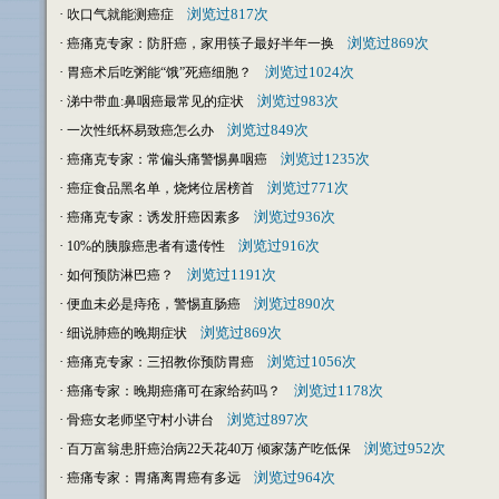
·
浏览过817次
吹口气就能测癌症
·
浏览过869次
癌痛克专家：防肝癌，家用筷子最好半年一换
·
浏览过1024次
胃癌术后吃粥能“饿”死癌细胞？
·
浏览过983次
涕中带血:鼻咽癌最常见的症状
·
浏览过849次
一次性纸杯易致癌怎么办
·
浏览过1235次
癌痛克专家：常偏头痛警惕鼻咽癌
·
浏览过771次
癌症食品黑名单，烧烤位居榜首
·
浏览过936次
癌痛克专家：诱发肝癌因素多
·
浏览过916次
10%的胰腺癌患者有遗传性
·
浏览过1191次
如何预防淋巴癌？
·
浏览过890次
便血未必是痔疮，警惕直肠癌
·
浏览过869次
细说肺癌的晚期症状
·
浏览过1056次
癌痛克专家：三招教你预防胃癌
·
浏览过1178次
癌痛专家：晚期癌痛可在家给药吗？
·
浏览过897次
骨癌女老师坚守村小讲台
·
浏览过952次
百万富翁患肝癌治病22天花40万 倾家荡产吃低保
·
浏览过964次
癌痛专家：胃痛离胃癌有多远