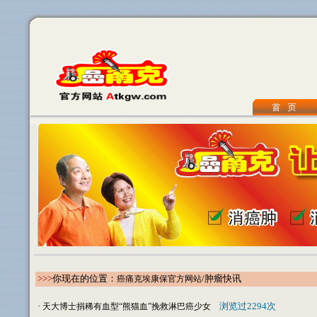
>>>
你现在的位置：
/肿瘤快讯
癌痛克埃康保官方网站
·
浏览过2294次
天大博士捐稀有血型“熊猫血”挽救淋巴癌少女