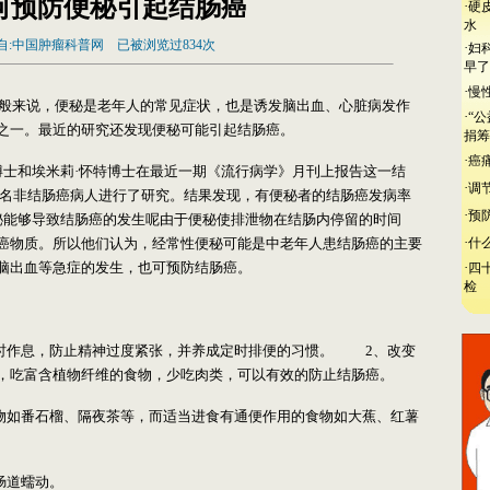
何预防便秘引起结肠癌
·
硬
水
自:中国肿瘤科普网 已被浏览过834次
·
妇
早了
·
慢
般来说，便秘是老年人的常见症状，也是诱发脑出血、心脏病发作
·
“
之一。最近的研究还发现便秘可能引起结肠癌。
捐筹
·
癌
和埃米莉·怀特博士在最近一期《流行病学》月刊上报告这一结
·
调
14名非结肠癌病人进行了研究。结果发现，有便秘者的结肠癌发病率
·
预
秘能够导致结肠癌的发生呢由于便秘使排泄物在结肠内停留的时间
·
癌物质。所以他们认为，经常性便秘可能是中老年人患结肠癌的主要
什
脑出血等急症的发生，也可预防结肠癌。
·
四
检
作息，防止精神过度紧张，并养成定时排便的习惯。 2、改变
，吃富含植物纤维的食物，少吃肉类，可以有效的防止结肠癌。
如番石榴、隔夜茶等，而适当进食有通便作用的食物如大蕉、红薯
肠道蠕动。