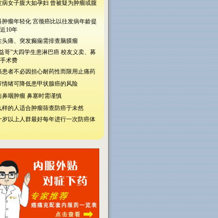
皮病女子腹大如孕妇 曾被疑为肿瘤或腹
科肿瘤年轻化 宫颈癌比以往发病年龄提
近10年
性头痛、突发癫痫需排查脑膜瘤
公益哥”大四学生患淋巴癌 校友义卖、募
手术费
痛患者不必因担心耐药性而限用止痛药
节情绪可降低患甲状腺癌的风险
防鼻咽肿瘤 鼻塞时需谨慎
么样的人适合肿瘤筛查防癌于未然
十岁以上人群最好每年进行一次防癌体