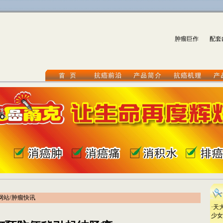
肿瘤巨作
配套
/
网站
肿瘤快讯
·
天
少女