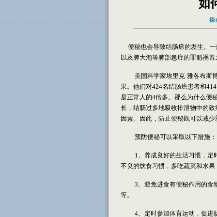
如
摘
便秘也会导致结肠癌的发生。一
以及肺大泡等肺部急症的罪魁祸首
美国科学家埃里克·雅各布斯博士
果。他们对424名结肠癌患者和4
是正常人的4倍多。那么为什么便
长，结肠过多地吸收排泄物中的致
因素。因此，防止便秘既可以减少
预防便秘可以采取以下措施：
1、养成良好的生活习惯，定时
不良的饮食习惯，多吃蔬菜和水果
3、避免进食有便秘作用的食物
等。
4、定时参加体育运动，促进